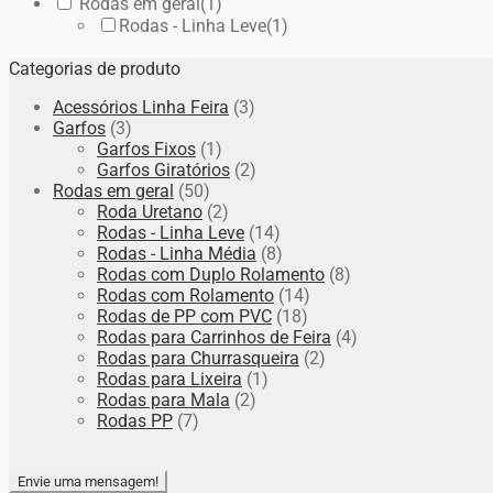
Rodas em geral
(1)
Rodas - Linha Leve
(1)
Categorias de produto
Acessórios Linha Feira
(3)
Garfos
(3)
Garfos Fixos
(1)
Garfos Giratórios
(2)
Rodas em geral
(50)
Roda Uretano
(2)
Rodas - Linha Leve
(14)
Rodas - Linha Média
(8)
Rodas com Duplo Rolamento
(8)
Rodas com Rolamento
(14)
Rodas de PP com PVC
(18)
Rodas para Carrinhos de Feira
(4)
Rodas para Churrasqueira
(2)
Rodas para Lixeira
(1)
Rodas para Mala
(2)
Rodas PP
(7)
Envie uma mensagem!