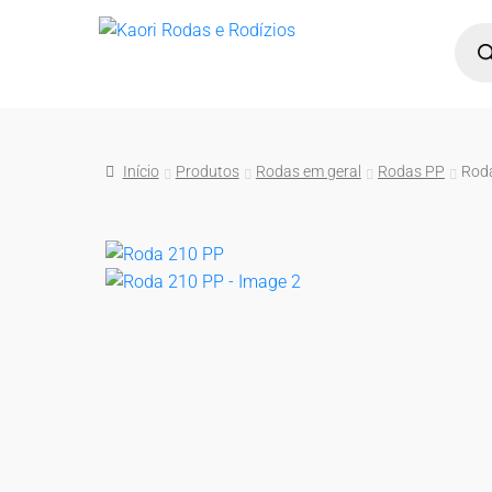
Pular
Pular
Pesqu
para
para
prod
navegação
o
conteúdo
Início
Produtos
Rodas em geral
Rodas PP
Rod