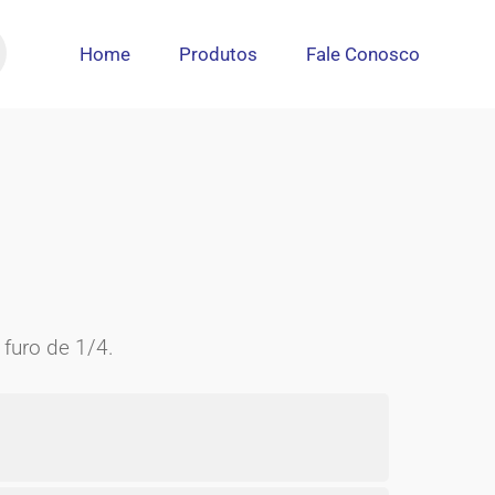
Home
Produtos
Fale Conosco
Início
Carrinho
Contato
Finalizar compra
Minha conta
Página de exemplo
Produtos
 furo de 1/4.