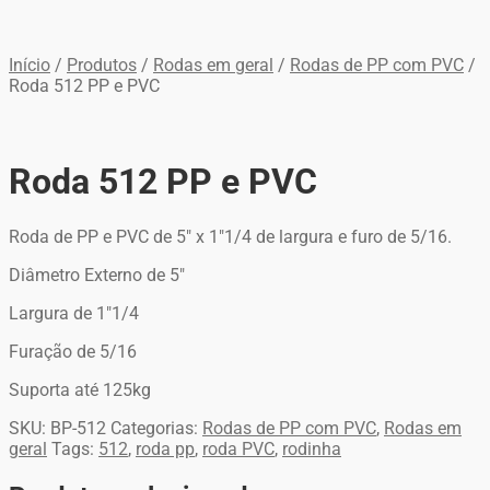
Início
/
Produtos
/
Rodas em geral
/
Rodas de PP com PVC
/
Roda 512 PP e PVC
Roda 512 PP e PVC
Roda de PP e PVC de 5″ x 1″1/4 de largura e furo de 5/16.
Diâmetro Externo de 5″
Largura de 1″1/4
Furação de 5/16
Suporta até 125kg
SKU:
BP-512
Categorias:
Rodas de PP com PVC
,
Rodas em
geral
Tags:
512
,
roda pp
,
roda PVC
,
rodinha