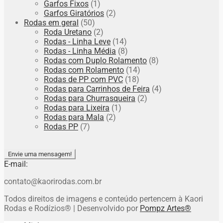
Garfos Fixos
(1)
Garfos Giratórios
(2)
Rodas em geral
(50)
Roda Uretano
(2)
Rodas - Linha Leve
(14)
Rodas - Linha Média
(8)
Rodas com Duplo Rolamento
(8)
Rodas com Rolamento
(14)
Rodas de PP com PVC
(18)
Rodas para Carrinhos de Feira
(4)
Rodas para Churrasqueira
(2)
Rodas para Lixeira
(1)
Rodas para Mala
(2)
Rodas PP
(7)
Envie uma mensagem!
E-mail:
contato@kaorirodas.com.br
Todos direitos de imagens e conteúdo pertencem à Kaori
Rodas e Rodízios® | Desenvolvido por
Pompz Artes®